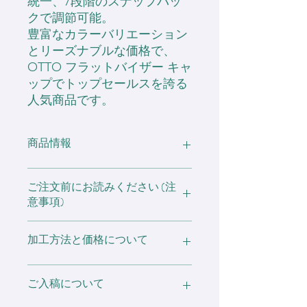
統一、7段階のスナップバッ
クで調節可能。
豊富なカラーバリエーション
とリーズナブルな価格で、
OTTO フラットバイザー キャ
ップでトップセールスを誇る
人気商品です。
商品情報
・コットン 100％
ご注文前にお読みください (注
意事項)
※ ステッカー、タグのデザインが混
※ 素材の特性や生産の過程によっ
加工方法と価格について
在する場合がございます。
て、表記サイズより誤差が生じます。
選択は出来ませんのでご了承くださ
あらかじめご了承ください。
い。
[ 刺しゅう加工 ]
ご入稿について
・1箇所 5色までは、税別表示価格と
※ 在庫数は仕入れ元により変動する
※他の製品に移染する可能性がありま
なります。
可能性がある為、ご注文後に欠品とな