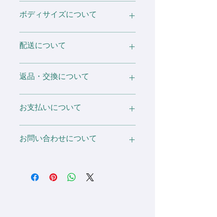
すので濡れたままの放置はお避け下さ
・こちらの商品の刺しゅう加工はデフ
デザインデータのご入稿は、
る可能性がございます。
ボディサイズについて
い。
ォルトで色数 5色まで、サイズはフロ
Illustrator や Photoshop などのソフト
また、この商品は直射日光や蛍光灯に
ント100×60mmとなっております。
がなくても問題ありません。
長時間当たると色焼けすることがあり
バックは写真記載サイズから選択可
基本的にIllustratorデータ・Photoshop
サイズ表の寸法は全てメーカーで公表
配送について
ますのでご注意ください。
能。
データ・JPEG・PNG・PDF・
されているオフィシャルの物を記載し
手書きイラストなど、なんでもOKで
ておりますが、商品や生産ロットによ
※ 濃色に関しての注意事項
色数の追加に関しましては、6色目か
す。
って多少の誤差や個体差がある場合が
配送会社：ヤマト運輸 or 佐川急便
返品・交換について
白いTシャツなどの淡い色の衣類との
ら 1色増える毎に +¥200 (税抜)
基本的に原寸の大きめの画像であれば
ございますので予めご了承ください。
洗濯は、変色する場合がございますの
刺しゅう箇所の追加は 1箇所につき
大丈夫ですが、ファイル形式がよく分
送料：全国一律 ¥1,000
でご遠慮ください。
+¥800 (税抜)
からないという方もご相談ください。
また、仕入元が予告なしにサイズ・カ
2箇所目以降個別配送：1件につき
お届けした商品について万が一ご期待
お支払いについて
3D刺しゅうは 1箇所につき +¥500
ラー展開を変更する場合がございま
¥1,000
にそえない場合がございましたら、お
(税抜)
ご注文後、こちらからお送りするメー
す。
手数ですが「返品につきまして」のペ
が加算されます。
ルにて返信でご入稿ください。
ージをご一読の上、商品到着後 3日以
銀行振込決済・PayPay・代引き決済が
お問い合わせについて
内までご連絡ください。
ご利用いただけます。
不備に該当するものにつきましては再
制作・ご返金させて頂きます。
ご不明点があればお気軽にお問い合わ
せください。
info@sdesignworld.jp