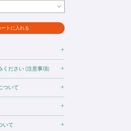
カートに入れる
ください (注意事項)
ポリウレタン1%
を使用
する可能性がありますので濡れたまま
について
い。
射日光や蛍光灯に長時間当たると色
産の過程によって、表記サイズより誤
ますのでご注意ください。
かじめご了承ください。
、税別表示価格となります。
意事項
ゅう加工はデフォルトで色数 5色
元により変動する可能性がある為、
淡い色の衣類との洗濯は、変色する
右50×50mmとなっております。
llustrator や Photoshop な
る可能性がございます。
でご遠慮ください。
ついて
も問題ありません。
しては、6色目から 1色増える毎に
rデータ・Photoshopデータ・JPEG・