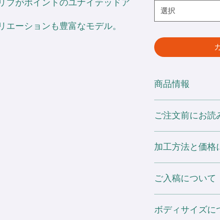
リブがポイントのユナイテッドア
選択
リエーションも豊富なモデル。
商品情報
・綿 80%
ご注文前にお読み
ポリエステル19% 
・抗菌、防臭加工糸
※ 他の製品に移染
加工方法と価格
の放置はお避け下さ
また、この商品は直
※ 素材の特性や生
焼けすることがあり
[ 刺しゅう加工 ]
差が生じます。あら
ご入稿について
・1箇所 5色までは
※ 濃色に関しての注
・こちらの商品の刺し
※ 在庫数は仕入れ
白いTシャツなどの
まで、サイズは前後左
デザインデータのご入稿は、I
ご注文後に欠品とな
場合がございますの
ボディサイズに
どのソフトがなくて
色数の追加に関しま
基本的にIllustrato