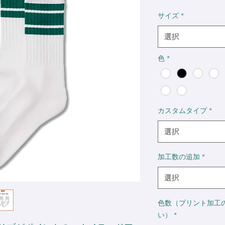
格
サイズ
*
選択
色
*
カスタムタイプ
*
選択
加工数の追加
*
選択
色数（プリント加工
い）
*