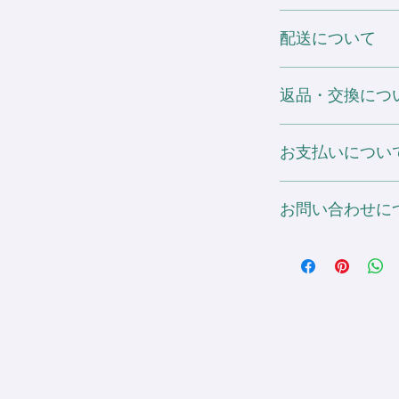
+¥200 (税抜)
PNG・PDF・
サイズ表の寸法は全
刺しゅう箇所の追加は 1
手書きイラストなど
配送について
シャルの物を記載し
3D刺しゅうは 1箇所に
基本的に原寸の大き
よって多少の誤差や
が加算されます。
ァイル形式がよく分
予めご了承ください
配送会社：ヤマト運輸
い。
返品・交換につ
また、仕入元が予告
送料：全国一律 ¥1,00
ご注文後、こちらか
る場合がございます
2箇所目以降個別配送：1
お届けした商品につ
稿ください。
お支払いについ
ございましたら、お
ページをご一読の上、
ださい。
銀行振込決済・Pay
不備に該当するもの
お問い合わせに
す。
て頂きます。
ご不明点があればお
info@sdesignworld.jp