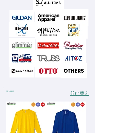
5点の商品
並び替え