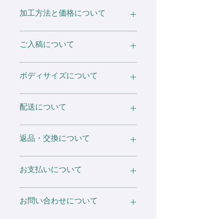
※ この商品は染色加工の性質上、色
・襟ダブルステッチ
加工方法と価格について
の濃淡に個体差がございます。
・Pre-Shrunk
そのため、サイズごとに風合い・色の
・肩補強ツイルテープ入り
出方・サイズ等微妙に違う場合がござ
[ プリント加工 ]
・ツイルラベル
ご入稿について
いますが、これはこの加工の特徴で
・ホワイトインクを使わない場合、下
・ピグメント染め(顔料染め)
す。
地処理を行わない場合のご注文は表示
・ホワイトのみダイレクト・リアクテ
価格 (税抜) となります。
デザインデータのご入稿は、
ィブ染め(直接反応染め)
ボディサイズについて
※ 他の製品に移染する可能性があり
Illustrator や Photoshop などのソフト
・COTTON USA™認証取得
ますので濡れたままの放置はお避け下
DTFプリントにご変更の場合は ¥200
がなくても問題ありません。
さい。
(税抜)
基本的にIllustratorデータ・Photoshop
サイズ表の寸法は全てメーカーで公表
配送について
また、この商品は直射日光や蛍光灯に
プリント数は 1箇所増える毎に ¥600
データ・JPEG・PNG・PDF・
されているオフィシャルの物を記載し
※ 染色加工の性質上、色の濃淡・商
長時間当たると色焼けすることがあり
(税抜) / DTF ¥800 (税抜)
手書きイラストなど、なんでもOKで
ておりますが、商品や生産ロットによ
品サイズに個体差がございます。
ますのでご注意ください。
ホワイト・淡色ボディ用下地処理は 1
す。
って多少の誤差や個体差がある場合が
配送会社：ヤマト運輸 or 佐川急便
予めご了承ください。
返品・交換について
箇所毎に ¥500 (税抜)
基本的に原寸の大きめの画像であれば
ございますので予めご了承ください。
※ 濃色ボディに関しての注意事項
濃色下地処理もしくはホワイトインク
大丈夫ですが、ファイル形式がよく分
送料：全国一律 ¥1,000
※ 在庫数は仕入れ元により変動する
白いTシャツなどの淡い色の衣類との
の使用は 1箇所毎に ¥600 (税抜)
からないという方もご相談ください。
また、仕入元が予告なしにサイズ・カ
2箇所目以降個別配送：1件につき
お届けした商品について万が一ご期待
可能性がある為、ご注文後に欠品とな
お支払いについて
洗濯は、変色する場合がございますの
が加算されます。
ラー展開を変更する場合がございま
¥1,000
にそえない場合がございましたら、お
る可能性がございます。
でご遠慮ください。
ご注文後、こちらからお送りするメー
す。
手数ですが「返品につきまして」のペ
ルにて返信でご入稿ください。
ージをご一読の上、商品到着後 3日以
銀行振込決済・PayPay・代引き決済が
お問い合わせについて
・DTFプリントの場合、面積があれば
内までご連絡ください。
ご利用いただけます。
基本的にどこにでもプリント可能です
不備に該当するものにつきましては再