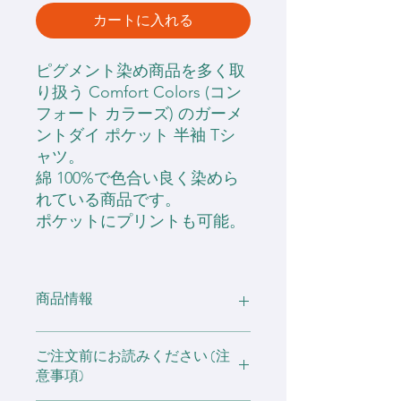
カートに入れる
ピグメント染め商品を多く取
り扱う Comfort Colors (コン
フォート カラーズ) のガーメ
ントダイ ポケット 半袖 Tシ
ャツ。
綿 100%で色合い良く染めら
れている商品です。
ポケットにプリントも可能。
商品情報
・6.1 oz (207g/㎡) リングスパン20番
ご注文前にお読みください (注
単
意事項)
・綿100%
・丸胴タイプ