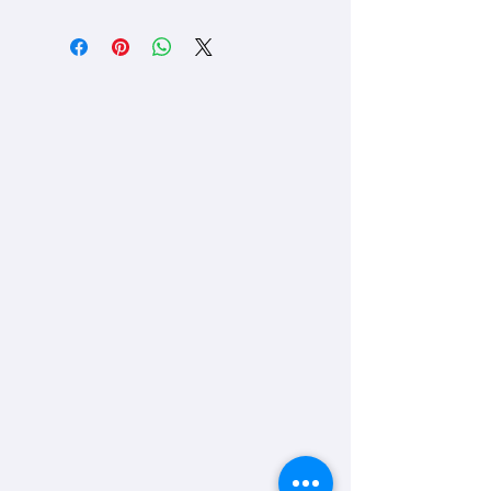
のでご相談ください。
制作・ご返金させて頂きます。
ご不明点があればお気軽にお問い合わ
ただし、 1箇所に可能プリントサイズ
せください。
は最大290mm×400mmまでとなりま
す。
info@sdesignworld.jp
※ 縫い目と重なるプリントも可能で
すが、その部分はプリントがあれます
ので、避ける、もしくはカットしての
加工をお勧めします。
[ 刺しゅう加工 ]
刺しゅう加工にご変更の場合は ¥200
(税抜) が加算されます。
・刺しゅう加工のデフォルトは色数 5
色まで、サイズは100×100mmとなっ
ております。
サイズ変更の追加料金は、
180mm×130mm以内 +¥1,000 (税抜)
360mm×200mm以内 +¥3,000 (税
抜)、
色数の追加に関しましては、6色目か