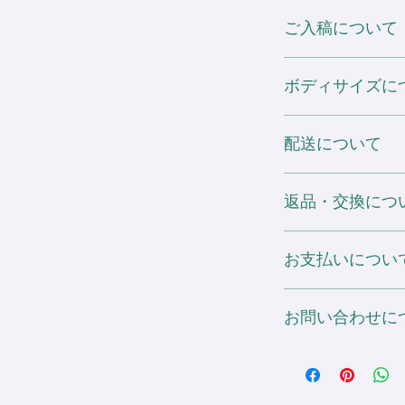
焼けすることがあり
[ プリント加工 ]
ご入稿について
・ホワイトインクを
※ 素材の特性や生
※ 濃色ボディに関し
場合のご注文は表示価
差が生じます。あら
白いTシャツなどの
デザインデータのご入稿は、I
場合がございますの
DTFプリントにご変更の
ボディサイズに
どのソフトがなくて
※ 在庫数は仕入れ
プリント数は 1箇所増える毎
基本的にIllustrato
ご注文後に欠品とな
(税抜)
PNG・PDF・
サイズ表の寸法は全
ホワイト・淡色ボディ用
手書きイラストなど
配送について
シャルの物を記載し
抜)
基本的に原寸の大き
よって多少の誤差や
濃色下地処理もしくは
ァイル形式がよく分
予めご了承ください
配送会社：ヤマト運輸 
に ¥600 (税抜)
い。
返品・交換につ
が加算されます。
また、仕入元が予告
送料：全国一律 ¥1,00
ご注文後、こちらか
る場合がございます
2箇所目以降個別配送：1
お届けした商品につ
稿ください。
お支払いについ
ございましたら、お
・DTFプリントの場
ページをご一読の上、
もプリント可能です
ださい。
銀行振込決済・Pay
ただし、 1箇所に可
不備に該当するもの
お問い合わせに
す。
290mm×400mmま
て頂きます。
ご不明点があればお
※ 縫い目と重なる
リントがあれますの
info@sdesignworld.jp