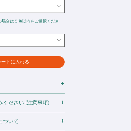
の場合は５色以内をご選択くださ
カートに入れる
ください (注意事項)
 ポリエステル20%
する可能性がありますので濡れたまま
スナー
について
い。
フード紐無し
射日光や蛍光灯に長時間当たると色