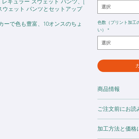
0 ] 10oz レギュラー スウェット パンツ、[
選択
サーズ スウェット パンツとセットアップ
色数（プリント加工
カーで色も豊富、10オンスのちょ
い）
*
選択
商品情報
・10oz 32s×32s×7s
ご注文前にお読み
・綿100%
ヘザーグレー: 綿80%
・裏パイル
※ 他の製品に移染
・同色のカラーファ
加工方法と価格
の放置はお避け下さ
・ジュニアサイズの
また、この商品は直