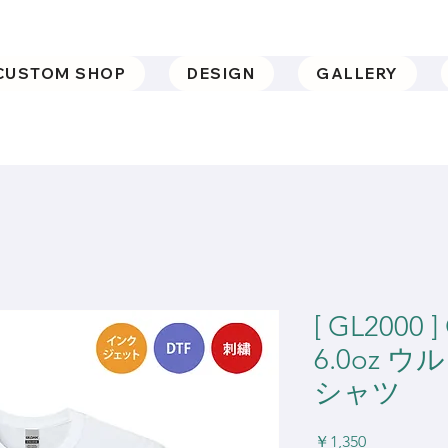
CUSTOM SHOP
DESIGN
GALLERY
[ GL2000 
6.0oz 
シャツ
価
￥1,350