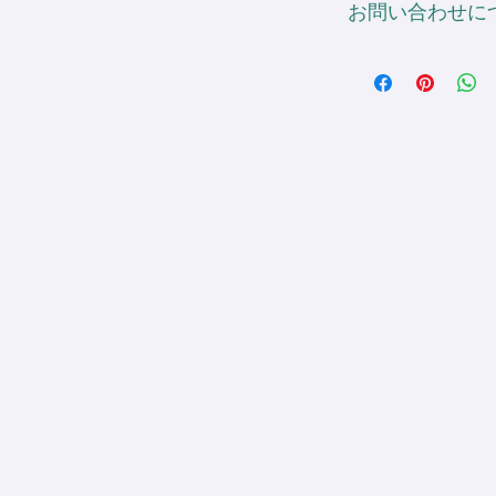
ただし、 1箇所に可
不備に該当するもの
お問い合わせに
す。
290mm×400mmま
て頂きます。
ご不明点があればお
※ 縫い目と重なる
リントがあれますの
info@sdesignworld.jp
加工をお勧めします
[ 刺しゅう加工 ]
・刺しゅう加工のデフ
100×100mmとなっ
サイズ変更の追加料金は
¥1,000 (税抜)
360mm×200mm以内 
色数の追加に関しま
+¥200 (税抜)
刺しゅう箇所の追加は 1
3D刺しゅうは 1箇所に
が加算されます。