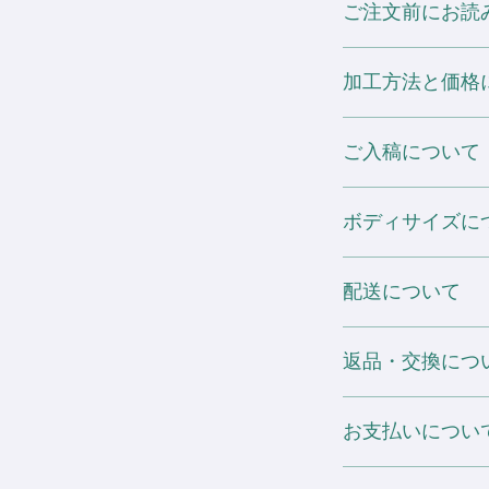
ご注文前にお読み
・綿100%
アッシュ 綿99%/
スポーツグレー 綿9
※ 他の製品に移染
ヘザーカラー、セーフ
加工方法と価格
の放置はお避け下さ
ル50%
また、この商品は直
・丸胴タイプ
焼けすることがあり
[ プリント加工 ]
・襟ノーステッチ（
ご入稿について
・ホワイトインクを
ます）
※ 濃色ボディに関し
場合のご注文は表示価
・Pre-Shrunk
白いTシャツなどの
デザインデータのご入稿は、I
・肩補強テープ入り
場合がございますの
DTFプリントにご変更の
ボディサイズに
どのソフトがなくて
・グレーレイザー o
プリント数は 1箇所増える毎
基本的にIllustrato
イ）ラベル（一部新
(税抜)
PNG・PDF・
サイズ表の寸法は全
す）
ホワイト・淡色ボディ用
手書きイラストなど
配送について
シャルの物を記載し
・COTTON US
抜)
基本的に原寸の大き
よって多少の誤差や
ィカラーは除く）
濃色下地処理もしくは
ァイル形式がよく分
予めご了承ください
配送会社：ヤマト運輸 
に ¥600 (税抜)
い。
返品・交換につ
※ 素材の特性や生
が加算されます。
また、仕入元が予告
送料：全国一律 ¥1,00
差が生じます。あら
ご注文後、こちらか
る場合がございます
2箇所目以降個別配送：1
お届けした商品につ
稿ください。
お支払いについ
ございましたら、お
※ 在庫数は仕入れ
・DTFプリントの場
ページをご一読の上、
注文後に欠品となる
もプリント可能です
ださい。
銀行振込決済・Pay