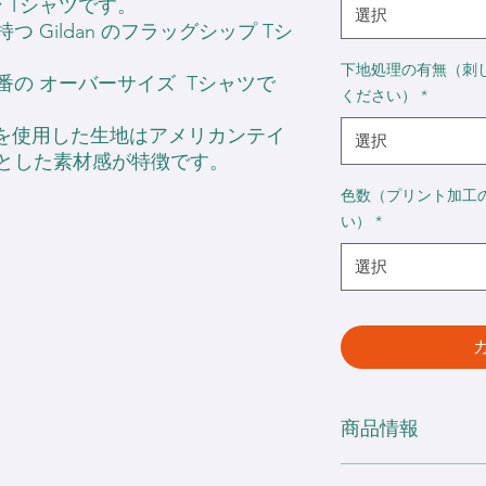
トン Tシャツです。
選択
 Gildan のフラッグシップ Tシ
下地処理の有無（刺
の オーバーサイズ Tシャツで
ください）
*
ド糸を使用した生地はアメリカンテイ
選択
とした素材感が特徴です。
色数（プリント加工
い）
*
選択
商品情報
・6.0 oz（200g/