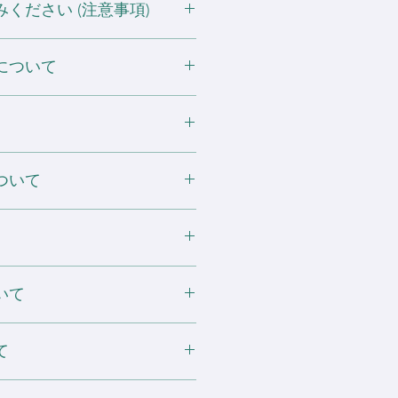
ください (注意事項)
ポリエステル1%
0%/ポリエステル10%
する可能性がありますので濡れたまま
ティカラー 綿50%/ポリエステ
について
い。
射日光や蛍光灯に長時間当たると色
ますのでご注意ください。
順次ダブルステッチより変更となり
使わない場合、下地処理を行わない
ての注意事項
格 (税抜) となります。
淡い色の衣類との洗濯は、変色する
llustrator や Photoshop な
でご遠慮ください。
場合は ¥200 (税抜)
ついて
も問題ありません。
r ブラックレイザー（ティアウェ
に ¥600 (税抜) / DTF ¥800
rデータ・Photoshopデータ・JPEG・
旧タグデザインの混在がございま
てメーカーで公表されているオフィ
下地処理は 1箇所毎に ¥500 (税
、なんでもOKです。
ておりますが、商品や生産ロットに
A™認証取得（ヘザーカラー、セーフテ
めの画像であれば大丈夫ですが、フ
個体差がある場合がございますので
ホワイトインクの使用は 1箇所毎
からないという方もご相談くださ
。
or 佐川急便
いて
産の過程によって、表記サイズより誤
なしにサイズ・カラー展開を変更す
0
かじめご了承ください。
らお送りするメールにて返信でご入
。
件につき ¥1,000
いて万が一ご期待にそえない場合が
て
手数ですが「返品につきまして」の
元により変動する可能性がある為、ご
合、面積があれば基本的にどこにで
商品到着後 3日以内までご連絡く
可能性がございます。
のでご相談ください。
Pay・代引き決済がご利用いただけま