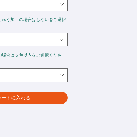
しゅう加工の場合はしないをご選択
の場合は５色以内をご選択くださ
カートに入れる
㎡）オープンエンド18番単