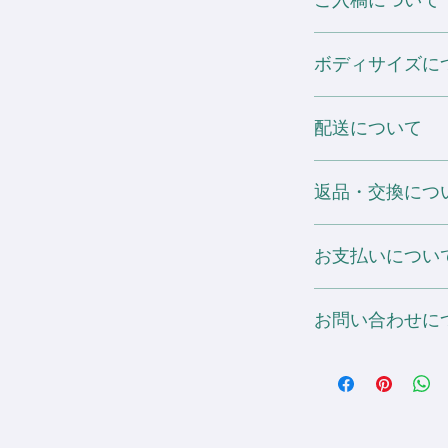
ご入稿について
焼けすることがあり
場合のご注文は表示価
※ 在庫数は仕入れ
デザインデータのご入稿は、I
ご注文後に欠品とな
※ 濃色ボディに関し
DTFプリントにご変更の
ボディサイズに
どのソフトがなくて
白いTシャツなどの
プリント数は 1箇所増える毎
基本的にIllustrato
場合がございますの
(税抜)
PNG・PDF・
サイズ表の寸法は全
ホワイト・淡色ボディ用
手書きイラストなど
配送について
シャルの物を記載し
抜)
基本的に原寸の大き
よって多少の誤差や
濃色下地処理もしくは
ァイル形式がよく分
予めご了承ください
配送会社：ヤマト運輸 
に ¥600 (税抜)
い。
返品・交換につ
が加算されます。
また、仕入元が予告
送料：全国一律 ¥1,00
ご注文後、こちらか
る場合がございます
2箇所目以降個別配送：1
お届けした商品につ
稿ください。
お支払いについ
ございましたら、お
・DTFプリントの場
ページをご一読の上、
もプリント可能です
ださい。
銀行振込決済・Pay
ただし、 1箇所に可
不備に該当するもの
お問い合わせに
す。
290mm×400mmま
て頂きます。
ご不明点があればお
※ 縫い目と重なる
リントがあれますの
info@sdesignworld.jp
加工をお勧めします