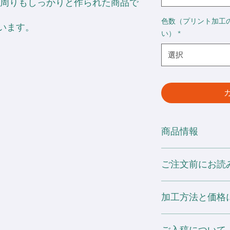
首周りもしっかりと作られた商品で
色数（プリント加工
います。
い）
*
選択
商品情報
・6.2oz 16s天竺
ご注文前にお読み
・綿100%
ヘザーグレー: 綿80%
・丸胴仕様 (Jrサイ
※ 素材の特性や生
加工方法と価格
差が生じます。あら
※ 他の製品に移染
※ 素材の特性や生
の放置はお避け下さ
[ プリント加工 ]
差が生じます。あら
また、この商品は直
・ホワイトインクを