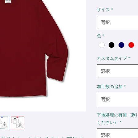
格
サイズ
*
選択
色
*
カスタムタイプ
*
選択
加工数の追加
*
選択
下地処理の有無（刺
ください）
*
選択