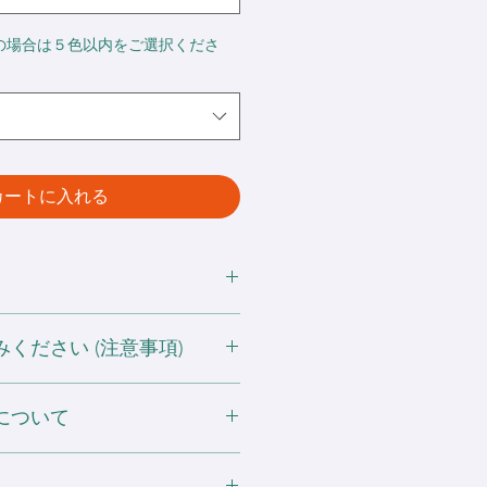
の場合は５色以内をご選択くださ
カートに入れる
ください (注意事項)
 ポリエステル20%
ズは横割り仕様)
産の過程によって、表記サイズより誤
について
かじめご了承ください。
する可能性がありますので濡れたまま
産の過程によって、表記サイズより誤
い。
かじめご了承ください。
射日光や蛍光灯に長時間当たると色
使わない場合、下地処理を行わない